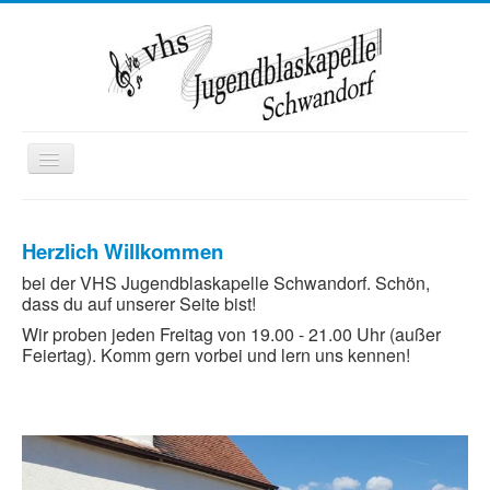
Toggle
Navigation
Startseite
Herzlich Willkommen
Wir über uns
bei der VHS Jugendblaskapelle Schwandorf. Schön,
Termine
dass du auf unserer Seite bist!
Kontakt
Wir proben jeden Freitag von 19.00 - 21.00 Uhr (außer
Feiertag). Komm gern vorbei und lern uns kennen!
Mitglied werden
Ausbildung
Kooperationen