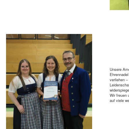
Unsere Amel
Ehrennadel
verliehen –
Leidenschaf
widerspiege
Wir freuen 
auf viele w