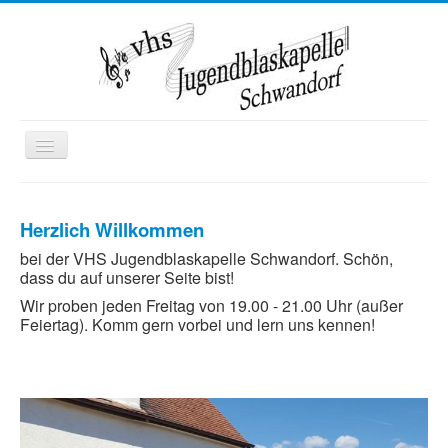
Toggle
Navigation
Startseite
Herzlich Willkommen
Wir über uns
bei der VHS Jugendblaskapelle Schwandorf. Schön,
Termine
dass du auf unserer Seite bist!
Kontakt
Wir proben jeden Freitag von 19.00 - 21.00 Uhr (außer
Feiertag). Komm gern vorbei und lern uns kennen!
Mitglied werden
Ausbildung
Kooperationen