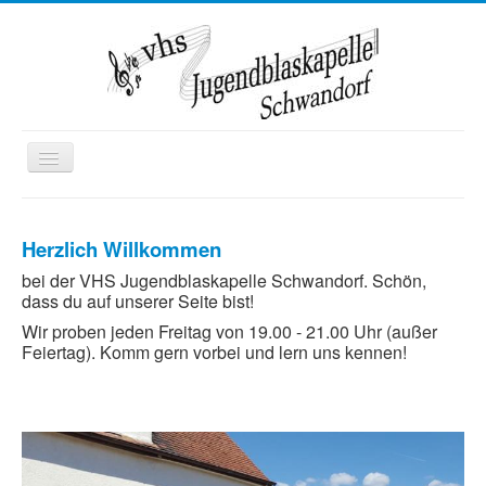
Toggle
Navigation
Startseite
Herzlich Willkommen
Wir über uns
bei der VHS Jugendblaskapelle Schwandorf. Schön,
Termine
dass du auf unserer Seite bist!
Kontakt
Wir proben jeden Freitag von 19.00 - 21.00 Uhr (außer
Feiertag). Komm gern vorbei und lern uns kennen!
Mitglied werden
Ausbildung
Kooperationen