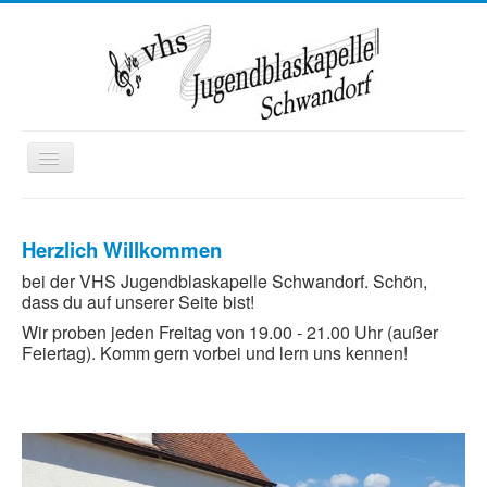
Toggle
Navigation
Startseite
Herzlich Willkommen
Wir über uns
bei der VHS Jugendblaskapelle Schwandorf. Schön,
Termine
dass du auf unserer Seite bist!
Kontakt
Wir proben jeden Freitag von 19.00 - 21.00 Uhr (außer
Feiertag). Komm gern vorbei und lern uns kennen!
Mitglied werden
Ausbildung
Kooperationen