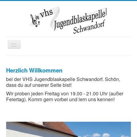
Toggle
Navigation
Startseite
Herzlich Willkommen
Wir über uns
bei der VHS Jugendblaskapelle Schwandorf. Schön,
Termine
dass du auf unserer Seite bist!
Kontakt
Wir proben jeden Freitag von 19.00 - 21.00 Uhr (außer
Feiertag). Komm gern vorbei und lern uns kennen!
Mitglied werden
Ausbildung
Kooperationen