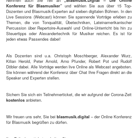
Nehmen auch Sie Teil an
„Blasmusik.Digital – Die Online
Konferenz für Blasmusiker”
und wählen Sie aus über 15 Top-
Dozenten und Blasmusik-Experten auf sieben digitalen Bühnen. In den
Live Sessions (Webcast) können Sie spannende Vorträge erleben zu
Themen, die von Tonqualität, Übetechniken, Lateinamerikanischer
Percussion über Repertoire-Auswahl und Online-Unterricht bis hin zu
Steuertipps oder Alexandertechnik für Musiker reichen. Es ist für
jeden etwas Passendes dabei!
Als Dozenten sind u.a. Christoph Moschberger, Alexander Wurz,
Kilian Herold, Peter Arnold, Arno Pfunder, Robert Pot und Rudolf
Döbler dabei. Alle Vorträge werden live Online als Webcast angeboten.
Sie können während der Konferenz über Chat Ihre Fragen direkt an die
Speaker und Experten stellen.
Sichern Sie sich ein Teilnehmerticket, die wir aufgrund der Corona-Zeit
kostenlos
anbieten.
Wir freuen uns sehr, Sie bei
blasmusik.digital
– der Online Konferenz
für Blasmusik begrüßen zu dürfen.